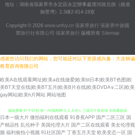
地址：湖南省張家界市永定區永定辦事處濱河路北側（維港
御景灣）2.3棟2-914-19室
Copyright © 2026
www.unfvy.cn
張家界旅行
張家界中旅國
際旅行社有限公司
張家界旅行
版權所有
Sitemap
感谢您访问我们的网站，您可能还对以下资源感兴趣：大连钢谝
教育咨询有限公司
欧美A在线观看网址|欧美a在线做爱|欧美bt日本|欧美BT色图|欧
美BT天堂在线|欧美BT五月|欧美B片在线|欧美DVDA∨二区|欧美
gay网站|欧美h片网站
网站地图
日本一级大片
微拍福利在线观看
91香蕉APP
国产二区三区
国
WWW91传媒 wwwcom草 女同性恋视频 色色五月天网站 AV东方无码 91N视
产精品性
乱伦种子
美国伦理大片
国产二区在线观看
美女伦理视
频
福利偷拍小视频
91社区国产
丁香五月天堂
欧美变态一区
国
频免费看 97干97色 第一AV福利网 久久大伊人 三级片午夜剧场 在线播放成