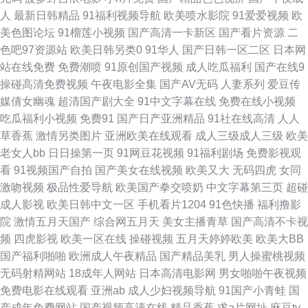
TVxX 久草资源 三级片av操操 91网亚洲蜜桃 成人免费 精品综合影院另类 殴
人
最新日韩精品
91福利视频导航
欧美喷水影院
91爱爱视频
欧
美色图论坛
91榴莲小视频
国产高清一卡新区
国产看片资源
二
美不卡性爱 午夜福利a毛片 91熟女网站 超碰在线资源总站 另类海角专区 偷
色吧97资源站
欧美日韩另类0
91华人
国产日韩一区二区
日本网
站在线免费
免费潮喷
91原创国产视频
成人吃瓜福利
国产在线9
拍青青草3极品 www桃色av 国产色福利骚在线 免费18色情91 深夜视频福利
操碰高清免费视频
午夜电影全集
国产AV无码
人妻系列
爱豆传
媒倩女幽魂
超清国产剧大全
91中文字幕在线
免费在线小视频
无码 成人Aⅴ视频 97超碰在线伊人 91TV精品 91视频在线网址 亚州色图狠狠
吃瓜福利小视频
免费91
国产日产亚洲精品
91社在线高清
人人
草香蕉
激情另类图片
亚洲欧美在线观看
成人三级成人三级
欧美
干 日韩第二页 韩日一区二区 欧美性爱第七页 午夜成人色网 91社区网站 丁
老女人bb
日日操第一页
91网豆花视频
91福利剧场
免费影视观
看
91视频国产自拍
国产美女在线视频
欧美又大
无码四虎
女同
香香蕉网 久久艹伊人 一级肏屄 超碰人人做 美女自慰喷水网站 深夜网址 av性
激吻视频
极品性爱导航
欧美国产拳交喷奶
中文字幕第三页
超碰
成人影视
欧美日韩中文一区
手机看片1204
91色快播
福利撸影
爱在观看 黄色小网战 人人摸人人乐 亚洲三片 97人人色 国产黄色第一页 三
院
激情五月天国产
综合网五月天
美女主播青草
国产高清不卡视
频
四虎影视
欧美一区在线
操碰视频
五月天婷婷欧美
欧美大BB
级片链接 97超碰人人妻 黄色福利影院 欧日色网 伊人肏屄网 AVTT色图 国产
国产福利啪啪
欧洲成人午夜精品
国产精品美乳
男人操蜜桃视频
无码射精网站
18成年人网站
日本高清电影网
男女啪啪午夜视频
区在线不卡9 丝袜足交电影亚洲 91社在线视频 岛国片在线播放 天天色图 a日
免费电影在线观看
亚洲ab
成人少妇视频导航
91国产小青蛙
国
产成年免费网站
国产视频高清在线
精品香蕉
求a片网址
麻豆tv