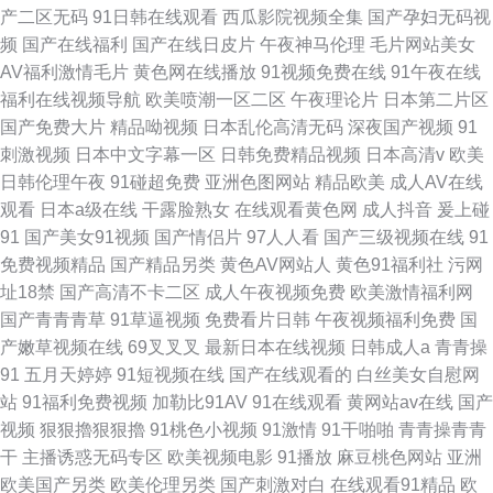
产二区无码
91日韩在线观看
西瓜影院视频全集
国产孕妇无码视
频
国产在线福利
国产在线日皮片
午夜神马伦理
毛片网站美女
AV福利激情毛片
黄色网在线播放
91视频免费在线
91午夜在线
福利在线视频导航
欧美喷潮一区二区
午夜理论片
日本第二片区
国产免费大片
精品呦视频
日本乱伦高清无码
深夜国产视频
91
刺激视频
日本中文字幕一区
日韩免费精品视频
日本高清v
欧美
日韩伦理午夜
91碰超免费
亚洲色图网站
精品欧美
成人AV在线
观看
日本a级在线
干露脸熟女
在线观看黄色网
成人抖音
爰上碰
91
国产美女91视频
国产情侣片
97人人看
国产三级视频在线
91
免费视频精品
国产精品另类
黄色AV网站人
黄色91福利社
污网
址18禁
国产高清不卡二区
成人午夜视频免费
欧美激情福利网
国产青青青草
91草逼视频
免费看片日韩
午夜视频福利免费
国
产嫩草视频在线
69叉叉叉
最新日本在线视频
日韩成人a
青青操
91
五月天婷婷
91短视频在线
国产在线观看的
白丝美女自慰网
站
91福利免费视频
加勒比91AV
91在线观看
黄网站av在线
国产
视频
狠狠擼狠狠擼
91桃色小视频
91激情
91干啪啪
青青操青青
干
主播诱惑无码专区
欧美视频电影
91播放
麻豆桃色网站
亚洲
欧美国产另类
欧美伦理另类
国产刺激对白
在线观看91精品
欧