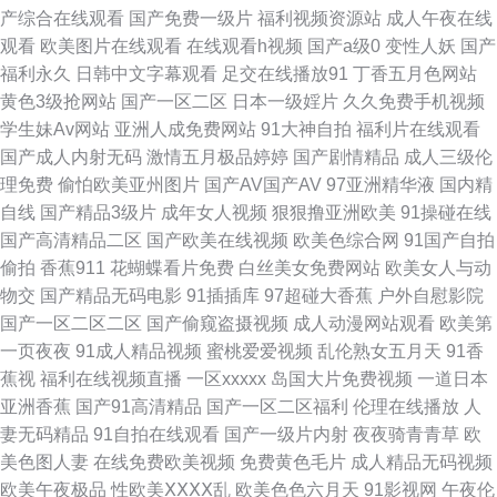
产综合在线观看
国产免费一级片
福利视频资源站
成人午夜在线
观看
欧美图片在线观看
在线观看h视频
国产a级0
变性人妖
国产
人a 肏草碰91 另类欧美黄站 三级片手机版国产 91大神网址 岛国毛片 老司机
福利永久
日韩中文字幕观看
足交在线播放91
丁香五月色网站
黄色3级抢网站
国产一区二区
日本一级婬片
久久免费手机视频
黄色av 三级片人妻无码 91视频资源站 大香蕉VA大香蕉 女同视频在线观看
学生妹Av网站
亚洲人成免费网站
91大神自拍
福利片在线观看
国产成人内射无码
激情五月极品婷婷
国产剧情精品
成人三级伦
日韩精品综合 亚洲国产精华 www黄 日韩视频福利导航 人妖操男人黄色 九一
理免费
偷怕欧美亚州图片
国产AV国产AV
97亚洲精华液
国内精
自线
国产精品3级片
成年女人视频
狠狠撸亚洲欧美
91操碰在线
精品热 91久色 日韩专区第一页 91美女在线观看 成人91 精品国内久久 欧美
国产高清精品二区
国产欧美在线视频
欧美色综合网
91国产自拍
偷拍
香蕉911
花蝴蝶看片免费
白丝美女免费网站
欧美女人与动
熟女Tv 亚洲性爱精品 国产自拍色图 欧美色图18 午夜色口导航 AV东方无码
物交
国产精品无码电影
91插插库
97超碰大香蕉
户外自慰影院
国产一区二区二区
国产偷窥盗摄视频
成人动漫网站观看
欧美第
国产探花av 欧美无砖砖区免费 香蕉久草 91视频网站链接 操逼首页 国产宾馆
一页夜夜
91成人精品视频
蜜桃爱爱视频
乱伦熟女五月天
91香
蕉视
福利在线视频直播
一区xxxxx
岛国大片免费视频
一道日本
美女在线 欧美A片大香蕉 日韩三级网 在线视频91 99热视 成人免费观看大全
亚洲香蕉
国产91高清精品
国产一区二区福利
伦理在线播放
人
妻无码精品
91自拍在线观看
国产一级片内射
夜夜骑青青草
欧
另类h成人在线 偷拍五月天西瓜 日韩欧美中字 在线观看av 草草影院最新地
美色图人妻
在线免费欧美视频
免费黄色毛片
成人精品无码视频
欧美午夜极品
性欧美ⅩⅩⅩⅩ乱
欧美色色六月天
91影视网
午夜伦
址 国产极品久久 久久综久久 日本成人A片网址 亚洲tv色 91蜜桃特黄A片 国