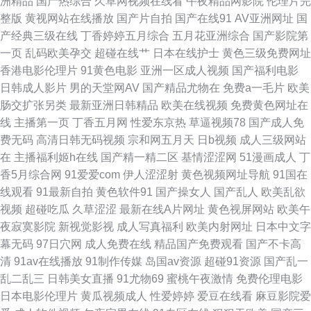
洲精品
国产热综合
久草网视频在线看
午夜精品网影院
伦理片完
人 亚洲超碰在线57 AV大逼网站 韩国AV色站 人人操超碰在线 91高清无码电
整版
黄视网站在线播放
国产片自拍
国产在线91
AV亚洲网址
国
产经典三级在线
丁香婷婷五月综合
五月花亚洲综合
国产影院第
影 成人在线观看伊人 日韩日逼网 91微拍福利 国产免费美女大片 日姜女BB
一页
乱码欧美孕交
超碰在线艹
日本在线护士
黄色三级免费网址
香港电影伦理片
91黄色电影
亚洲一区成人视频
国产福利电影
91视频官方 国产精品9 欧美色噜噜网 亚洲另类校园 俺去也性激情 日韩有码
日韩成人影片
男的天堂网AV
国产精品尤物在
免费a一毛片
欧美
肠交扩张另类
最新亚洲日韩精品
欧美在线视频
免费黄色网址在
网站 aa在线 欧美人与兽A片 亚洲九1 俺来也俺去夜 日本道a不卡 97涩综合
线
主播第一页
丁香五月网
性爱东京热
草逼视频78
国产成人免
费无码
高清日韩无码视频
宗和网五月天
日b视频
成人三级网站
国产午夜精华桃色 青青草av免费网 在线视频视频一区 狼友色综合 一本道福
在
主播福利姬h在线
国产精一精二区
基情涩涩网
51漫画成人
丁
香5月综合网
91爱爱com
伊人涩涩射
黄色视频网址导航
91国在
利社 国产精品久草 网站av三级片 俺来也俺去夜 激情综合影院 日韩激情色图
线观看
91最新自拍
黄色软件91
国产操女人
国产乱人
欧美乱欲
视频
超碰吃瓜
久草涩涩
最新在线A片网址
黄色视屏网站
欧美午
91免费视频观看 国产精品吃瓜视频 亚洲日逼 福利专区欧美精品 熟女后入 91
夜寂寞影院
新视觉影视
成人写真福利
欧美内射网址
日本中文字
幕无码
97日穴网
成人免费在线
精品国产免费观看
国产不卡高
专区在线 久草超碰97在线 日日干天天日 91视频网站入口 国产草草浮力影院
清
91av在线播放
91制作传媒
岛国av资源
超碰91资源
国产乱一
乱二乱三
日韩美女直播
91尤物69
蜜桃午夜激情
免费伦理电影
欧美性欧美性一区 成人论坛资源 午夜激情社区 av影院青青草原 黄色网入口
日本电影伦理片
黄瓜视频成人
性爱婷婷
爱豆在线看
麻豆影院爱