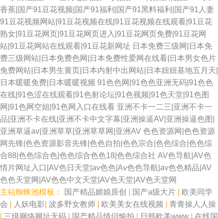
香蕉|国产91豆花视频|国产91福利|国产91黑料福利|国产91人妻
91豆花视频网站|91豆花视频在线|91豆花视频在线观看|91豆花
熟女|91豆花网页|91豆花网页进入|91豆花网页免费|91豆花网
站|91豆花网站在线观看|91豆花新网址
日本免费三级网|日本免
费三级网站|日本免费色网|日本免费性爱网在线看|日本男女色片
免费网站|日本男生黄页|日本内射中出网站|日本妞妞基地五月天|
日本暖暖免费|日本暖暖视频
91色色网|91色色亚洲无码|91色色
在线|91色涩在线观看|91色射论坛|91色视频|91色天堂|91色图
网|91色网空姐|91色网入口在线看
亚洲不卡一二三|亚洲不卡一
品|亚洲不卡在线|亚洲不卡中文字幕|亚洲操逼AV|亚洲操逼色图|
亚洲草逼av|亚洲草草|亚洲草草网|亚洲AV
色色资源网|色色资源
网先锋|色色资源影音先锋|色色自拍|色色宗合|色色综合|色色综
合88|色色综合色|色色综合色色18|色色综合社
AV色导航|AV色
情片网址入口|AV色日天堂|av色色|Av色色导航|av色色精品|AV
色色天堂网|AV色色中文天堂|AV色天堂|AV色天堂网
主站蜘蛛池模板：
国产精品媚娘原创
|
国产a级大片
|
欧美同学
会
|
人妖电影
|
波多野女教师
|
欧美美女在线视频
|
青青操人人操
|
三级网络网址无码
|
国产精品情侣愉拍
|
日韩欧美www
|
在线国