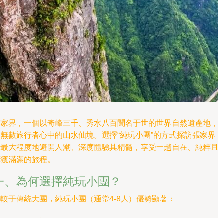
張家界，一個以奇峰三千、秀水八百聞名于世的世界自然遺產地
是無數旅行者心中的山水仙境。選擇“純玩小團”的方式探訪張家界
能最大程度地避開人潮、深度體驗其精髓，享受一趟自在、純粹
收獲滿滿的旅程。
一、為何選擇純玩小團？
較于傳統大團，純玩小團（通常4-8人）優勢顯著：