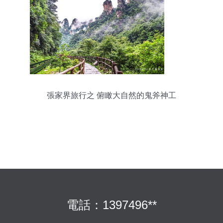
張家界旅行之 俯瞰大自然的鬼斧神工
電話：1397496**