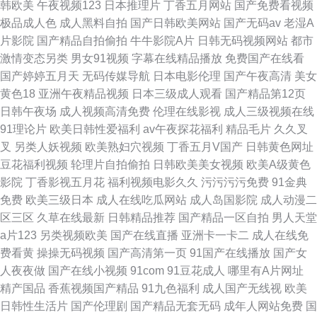
韩欧美
午夜视频123
日本推理片
丁香五月网站
国产免费看视频
极品成人色
成人黑料自拍
国产日韩欧美网站
国产无码av
老湿A
片影院
国产精品自拍偷拍
牛牛影院A片
日韩无码视频网站
都市
激情变态另类
男女91视频
字幕在线精品播放
免费国产在线看
国产婷婷五月天
无码传媒导航
日本电影伦理
国产午夜高清
美女
黄色18
亚洲午夜精品视频
日本三级成人观看
国产精品第12页
日韩午夜场
成人视频高清免费
伦理在线影视
成人三级视频在线
91理论片
欧美日韩性爱福利
av午夜探花福利
精品毛片
久久叉
叉
另类人妖视频
欧美熟妇穴视频
丁香五月V国产
日韩黄色网址
豆花福利视频
轮理片自拍偷拍
日韩欧美美女视频
欧美A级黄色
影院
丁香影视五月花
福利视频电影久久
污污污污免费
91金典
免费
欧美三级日本
成人在线吃瓜网站
成人岛国影院
成人动漫二
区三区
久草在线最新
日韩精品推荐
国产精品一区自拍
男人天堂
a片123
另类视频欧美
国产在线直播
亚洲卡一卡二
成人在线免
费看黄
操操无码视频
国产高清第一页
91国产在线播放
国产女
人夜夜做
国产在线小视频
91com
91豆花成人
哪里有A片网址
精产国品
香蕉视频国产精品
91九色福利
成人国产无线视
欧美
日韩性生活片
国产伦理剧
国产精品无套无码
成年人网站免费
国