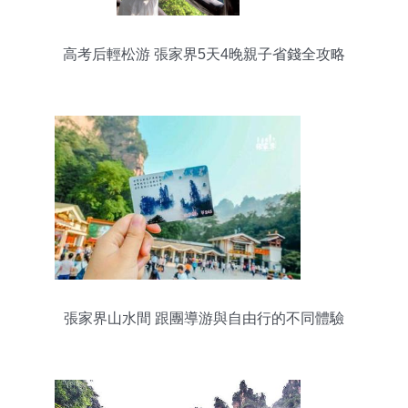
高考后輕松游 張家界5天4晚親子省錢全攻略
張家界山水間 跟團導游與自由行的不同體驗