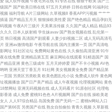
爱
成人软件视频
午夜宅男在线
91专区在线
狠狠干欧美
国产三
站链接 日韩黄色大片 91巨炮网站 国产对白清晰 欧美偷偷撸 伊人久久综合视
级国产
国产欧美日韩在线
97五月天婷婷
日韩在线网
91福利社
视频
福利导航
A片三级网站
久草视频8
香蕉APP污视频
艹艹艹
频
插逼
国产精品五月天
狠狠操欧美性爱
国产绝色精品
精品孕妇无
码视频
午夜A片三级片
天美果冻传媒
久久国产成人精品
精品93
久久久
日本人妖射精
学生妹avav
国产熟女视频在线
乱伦第一
页
韩日视频
高清国产剧观看
人妻少妇视频二区
成人无码高清毛
片
亚洲av激情电影
午夜导航在线
国内主播第一页
国产高清电
影网址
91社区论坛
免费网站黄色在线
久久偷拍高清亚洲
91午
夜在线免费
亚洲精品第五页
麻豆网站在线观看
91精选国产
国
产精品亚洲
黄色三级成年
五月天婷婷爱
国产不卡小视频
AV色
哟哟
亚洲天堂丁香五月
91社网
美女视频黄全免费
国产精品第
一页国
另类区另类欧美
欧美色图乱伦小说
免费成人软件
黄色网
址视频播放
国产日产美产精品
成人午夜视频
伦理视频网站
黄色
18禁网站
亚洲无码视频在线
成人无码看片
91原创社区
伦理电
影香港
成人免费
蜜桃91色色
A片视频网
国产自在线
操欧美老
女人
人人97综合精品
岛国免费
国产无码一二
蜜桃tv网站入口
国产第66页
另类国产在线
熟女自拍偷拍
青青久视频
久草新视