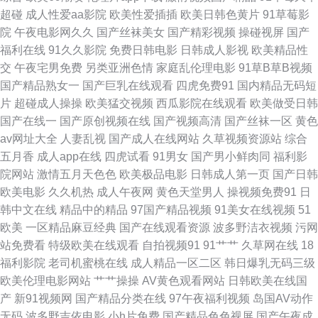
91 国产视频h 日韩三级片网址 91黑丝国 成人久久视频 韩日AV导航 欧美成
超碰
成人性爱aa影院
欧美性爱插插
欧美日韩色黄片
91草莓影
院
午夜电影网久久
国产丝袜美女
国产精彩视频
操碰视屏
国产
人六 亚洲黄色免费电影 97久久视频 福利舍操逼 久草福利小视频 日韩免费观
福利在线
91久久影院
免费日韩电影
日韩成人影视
欧美精品性
交
午夜宅男免费
另类亚洲色情
家庭乱伦理电影
91草B草B视频
看一级 中日韩欧美色图 www91社 国产自拍偷偷视频 欧美综合123 91处蜜
国产精品熟女一
国产巨乳在线观看
四虎免费91
国内精品无码短
片
超碰成人操操
欧美猛交视频
西瓜影院在线观看
欧美做受日韩
变态另类在线 九一美女肏屄 欧美一级韩国日本 性爱av影院 都市激情色色 久
国产在线一
国产原创视频在线
国产视频高清
国产丝袜一区
黄色
av网址大全
人妻乱视
国产成人在线网站
久草视频资源站
综合
久草福利导航 青青色色在线国产 亚洲色图自拍 超碰97极品9 黑丝小萝莉被
五月香
成人app在线
四虎试看
91男女
国产男小鲜肉同
福利影
院网站
激情五月天色色
欧美极品电影
日韩成人第一页
国产日韩
后入 欧美性爱免费 伪娘自慰視频网站 超碰在线97观看 九一网站永久免费 青
欧美电影
久久机热
成人午夜网
黄色天堂男人
操视频免费91
日
韩中文在线
精品中的精品
97国产精品视频
91美女在线视频
51
娱乐三级 午夜三级 AV音影先锋 久久性交 久久干视 午夜剧场性交 99超碰总
欧美
一区精品麻豆经典
国产在线观看资源
波多野洁衣视频
污网
站免费看
特级欧美在线观看
自拍视频91
91艹艹
久草网在线
18
站 岛国大片无码 欧美洲三极 伊人三级片 超碰aipapa 激情桃色大成人 人人
福利影院
老司机蜜桃在线
成人精品一区二区
韩日爆乳无码三级
欧美伦理电影网站
艹艹操操
AV黄色观看网站
日韩欧美在线国
澡澡澡网 91伪娘在线 国产精品久久撸 欧美啪在线 亚洲福利喷水 爱豆传媒
产
新91视频网
国产精品分类在线
97午夜福利视频
岛国AV动作
无码
波多野吉依电影
小h片免费
国产精品色色视屏
国产午夜成