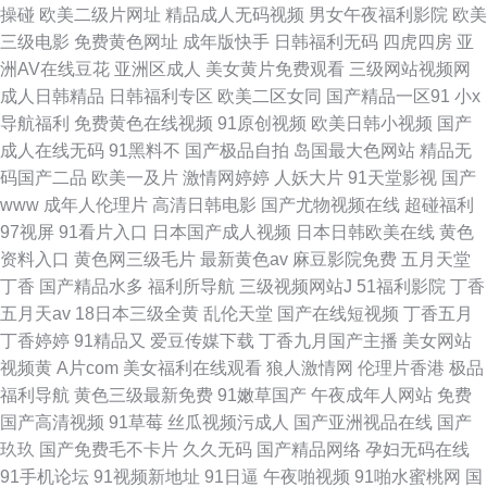
操碰
欧美二级片网址
精品成人无码视频
男女午夜福利影院
欧美
三级电影
免费黄色网址
成年版快手
日韩福利无码
四虎四房
亚
洲AV在线豆花
亚洲区成人
美女黄片免费观看
三级网站视频网
成人日韩精品
日韩福利专区
欧美二区女同
国产精品一区91
小x
导航福利
免费黄色在线视频
91原创视频
欧美日韩小视频
国产
成人在线无码
91黑料不
国产极品自拍
岛国最大色网站
精品无
码国产二品
欧美一及片
激情网婷婷
人妖大片
91天堂影视
国产
www
成年人伦理片
高清日韩电影
国产尤物视频在线
超碰福利
97视屏
91看片入口
日本国产成人视频
日本日韩欧美在线
黄色
资料入口
黄色网三级毛片
最新黄色av
麻豆影院免费
五月天堂
丁香
国产精品水多
福利所导航
三级视频网站J
51福利影院
丁香
五月天av
18日本三级全黄
乱伦天堂
国产在线短视频
丁香五月
丁香婷婷
91精品又
爱豆传媒下载
丁香九月国产主播
美女网站
视频黄
A片com
美女福利在线观看
狼人激情网
伦理片香港
极品
福利导航
黄色三级最新免费
91嫩草国产
午夜成年人网站
免费
国产高清视频
91草莓
丝瓜视频污成人
国产亚洲视品在线
国产
玖玖
国产免费毛不卡片
久久无码
国产精品网络
孕妇无码在线
91手机论坛
91视频新地址
91日逼
午夜啪视频
91啪水蜜桃网
国