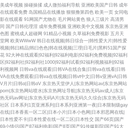
美成年视频
操碰操揉
成人微拍福利导航
亚洲欧美国产日韩
成年
在线观看免费
岛国精品在线播放
狠狠撸第四色
欧美一页
女同电
影在线观看
91网国产尤物在
毛片网站黄色
狼人三级片
高清男
同
国产日韩伦理淫
成年免费视频
亚洲欧美中文视频
东京热亚洲
色图
蜜桃成人超碰网
91精品小视频
久草福利免费视影
五月天
堂网
欧美WWwW
韩日在线视频|韩日综合一|韩性爱大片|韩性爱
视频|韩曰精品|韩曰色色|韩在线视频|三理|日毛片|黑料51国产探
花
92大神在线观看|92福利|92福利电影|92福利免费视频|92福利
区|92福利社|92福利社1000|92福利试看|92福利视频福利|92福
利视频网
日韩va在线观看|日韩VA在线合集|日韩va在线看|日韩
VA在线免费观看|日韩va在线视频|日韩vt中文|日韩v亚洲vA|日韩
V月片|日韩α|日韩αV
东京热天堂伊人|东京热网站av|东京热网站
porn|东京热网站喷水|东京热网址导航|东京热无码av成人|东京
热无码av网址|东京热无码A片|东京热无码久久综合|东京热无码
社区
日本系列1页亚洲系列|日本系列亚洲第一夜|日本限制级gay
在线|日本香蕉一区二区|日本小片|日本小色网|日本邪恶网在线|
日本性爱不卡|日本性爱在线一区二区|日本性交
国产66页|国产
69小情侣|国产87福利电影|国产8页|国产91传媒影院|国产91大