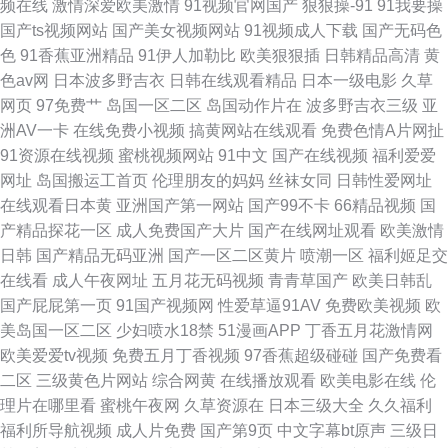
频在线
激情深爱欧美激情
91视频官网国产
狠狠操-91
91我要操
国产ts视频网站
国产美女视频网站
91视频成人下载
国产无码色
色
91香蕉亚洲精品
91伊人加勒比
欧美狠狠插
日韩精品高清
黄
色av网
日本波多野吉衣
日韩在线观看精品
日本一级电影
久草
网页
97免费艹
岛国一区二区
岛国动作片在
波多野吉衣三级
亚
洲AV一卡
在线免费小视频
搞黄网站在线观看
免费色情A片网扯
91资源在线视频
蜜桃视频网站
91中文
国产在线视频
福利爱爱
网址
岛国搬运工首页
伦理朋友的妈妈
丝袜女同
日韩性爱网址
在线观看日本黄
亚洲国产第一网站
国产99不卡
66精品视频
国
产精品探花一区
成人免费国产大片
国产在线网址观看
欧美激情
日韩
国产精品无码亚洲
国产一区二区黄片
喷潮一区
福利姬足交
在线看
成人午夜网址
五月花无码视频
青青草国产
欧美日韩乱
国产屁屁第一页
91国产视频网
性爱草逼91AV
免费欧美视频
欧
美岛国一区二区
少妇喷水18禁
51漫画APP
丁香五月花激情网
欧美爱爱tv视频
免费五月丁香视频
97香蕉超级碰碰
国产免费看
二区
三级黄色片网站
综合网黄
在线播放观看
欧美电影在线
伦
理片在哪里看
蜜桃午夜网
久草资源在
日本三级大全
久久福利
福利所导航视频
成人片免费
国产第9页
中文字幕bt原声
三级日