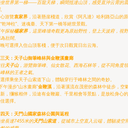
乘坐世界第一梯——百龍天梯，瞬間抵達山頂，感受直沖云霄的
撼。
核心游覽
袁家界
，沿著懸崖棧道，欣賞《阿凡達》哈利路亞山的
“乾坤柱”、迷魂臺、天下第一橋等絕世景觀。
下午探秘
楊家界
，這里峰墻奇觀更為原始野性，登上天波府，視
極為壯闊。
傍晚可選擇入住山頂客棧，便于次日觀賞日出云海。
第三天：天子山御筆峰林與金鞭溪畫廊
前往
天子山
，游覽御筆峰、仙女散花、西海石林等，從不同角度
略峰林的王者之氣。
可選擇乘坐天子山索道下山，體驗穿行于峰林之間的奇妙。
 下午漫步“山水畫廊”
金鞭溪
，沿著溪流在茂密的森林中徒步，空
清新，獼猴相伴，沿途有金鞭巖、千里相會等景點，是放松身心
絕佳選擇。
第四天：天門山國家森林公園與返程
坐長達7455米的
天門山索道
，從城市上空直入云端，體驗凌空