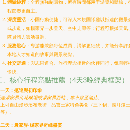
體驗純粹
：全程無強制購物，所有時間都用于游覽和體驗，
程節奏更自主。
深度靈活
：小團行動便捷，可深入常規團隊難以抵達的觀景
或步道，如楊家界一步登天、空中走廊等；行程可根據天氣
隊員體力靈活微調。
服務貼心
：導游能兼顧每位成員，講解更細致，并能分享許
本地人才知道的故事與觀景秘點。
社交舒適
：與志同道合、旅行理念相近的伙伴同行，氛圍輕
愉快。
二、核心行程亮點推薦（4天3晚經典框架）
第一天：抵達與初印象
抵達張家界荷花機場或張家界西站，專車接至酒店。
晚上可自由漫步溪布老街，品嘗土家特色美食（三下鍋、巖耳燉
雞等）。
第二天：袁家界·楊家界奇峰盛宴