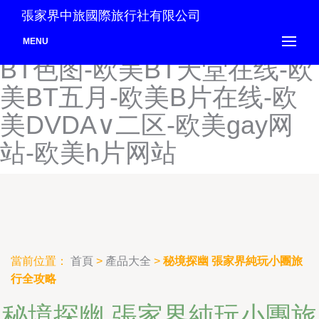
欧美A在线观看网址-欧美a
張家界中旅國際旅行社有限公司
在线做爱-欧美bt日本-欧美
MENU
BT色图-欧美BT天堂在线-欧
美BT五月-欧美B片在线-欧
美DVDA∨二区-欧美gay网
站-欧美h片网站
當前位置：
首頁
>
產品大全
>
秘境探幽 張家界純玩小團旅
行全攻略
秘境探幽 張家界純玩小團旅