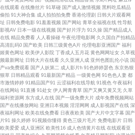
本在线视频 玖玖精品网 日韩欧美骚极品 91性爱直播 福利射深夜av 美女被草
在线观看
在线撸丝片
91草碰
国产成人激情视频
黑料吃瓜精品
偷拍
91大神合集
成人拍拍拍免费
香港伦理剧
日韩大片观看网
网站 神马午夜激情 最新无码伦理片 亚洲性交综合网 岛国片在线播放 免费成
址
日韩免费电影
91羞羞视频
国产网站
青草全福视在线
性导航
影视AV
日本一级在线视频
国产好片浮力
91久操
国产精品成人
人17c 网站av三级片 91视频综合1 国产日逼网 青青操免费 亚洲口工视频网
在线
精品免费看
人人看操碰
午夜伦理电影网
久久国自产拍精品
高清乱码0
国产欧美
日韩三级黄色A片
伦理电影亚洲国产
福利
址 AV午夜无码 欧美色图日本 变态另类网站 另类海角av 色色天堂网 91官网
姬黄色网址
欧美伊人影院
丁香成人五月花
黄色网网址女
久草视
频最新网址
日韩大片在线看
久久亚洲人成
亚州色图乱伦小说
国
大香蕉57 青青草草网 亚洲成人综合网址 97在线尤物国内 国产亚洲日本 天堂
产va免费观看
国产人妖第二
成人影片h
91色婷婷瑟色
东京热狠
狠草
日韩精品观看
91最新国产精品
一级黄色网
91色色人妻
都
青青草 成人快播视频 欧美色中文娱乐网 中文AV在看 超碰热99 激情综合涩
市激情婷婷
91精品国产91
云涩福利在线导航
91视色
午夜福利
在线网站
91直播
91处女
伊人网青青草
国产又爽又黄又无
久草
涩网 日本欧洲不卡 在线51偷拍 操人妻av 黄色网址的网站 亚洲情侣自拍91
福利资源网
东方成人在线
国产一级免费大片
成年免费视频网站
国产在线播放网站
亚洲日本视频
淫淫网网
成人影视国产在线
深
超碰人人肏 欧美草逼网址 影音先锋欧美 操日本人妻 户外露出视频91 日本
夜福利网址
欧美在线免费看
日夜夜欧美
国产大片中文字幕
国产
片91
操久婷婷
91视频你懂得
黄色三级片毛片
免费电影片
日韩
a∨无码 伊人资源站 大香蕉伊人 日韩日日操 www大香蕉伊人 久久大香蕉伊
欧美爱爱
成人亚洲区
欧美性16
成人色情黄片在线
在线观看亚