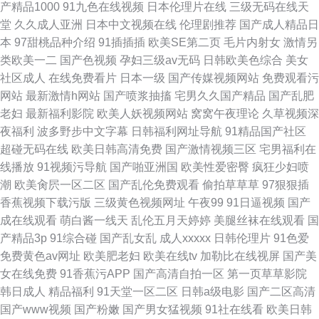
产精品1000
91九色在线视频
日本伦理片在线
三级无码在线天
堂
久久成人亚洲
日本中文视频在线
伦理剧推荐
国产成人精品日
本
97甜桃品种介绍
91插插插
欧美SE第二页
毛片内射女
激情另
类欧美一二
国产色视频
孕妇三级av无码
日韩欧美色综合
美女
社区成人
在线免费看片
日本一级
国产传媒视频网站
免费观看污
网站
最新激情h网站
国产喷浆抽搐
宅男久久国产精品
国产乱肥
老妇
最新福利影院
欧美人妖视频网站
窝窝午夜理论
久草视频深
夜福利
波多野步中文字幕
日韩福利网址导航
91精品国产社区
超碰无码在线
欧美日韩高清免费
国产激情视频三区
宅男福利在
线播放
91视频污导航
国产啪亚洲国
欧美性爱密臀
疯狂少妇喷
潮
欧美肏屄一区二区
国产乱伦免费观看
偷拍草草草
97狠狠插
香蕉视频下载污版
三级黄色视频网址
午夜99
91日逼视频
国产
成在线观看
萌白酱一线天
乱伦五月天婷婷
美腿丝袜在线观看
国
产精品3p
91综合碰
国产乱女乱
成人xxxxx
日韩伦理片
91色爱
免费黄色av网址
欧美肥老妇
欧美在线tv
加勒比在线视屏
国产美
女在线免费
91香蕉污APP
国产高清自拍一区
第一页草草影院
韩日成人
精品福利
91天堂一区二区
日韩a级电影
国产二区高清
国产www视频
国产粉嫩
国产男女猛视频
91社在线看
欧美日韩