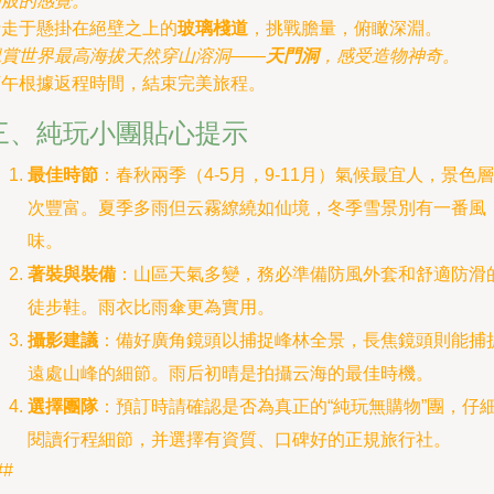
仙般的感覺。
行走于懸掛在絕壁之上的
玻璃棧道
，挑戰膽量，俯瞰深淵。
觀賞世界最高海拔天然穿山溶洞——
天門洞
，感受造物神奇。
下午根據返程時間，結束完美旅程。
三、純玩小團貼心提示
最佳時節
：春秋兩季（4-5月，9-11月）氣候最宜人，景色層
次豐富。夏季多雨但云霧繚繞如仙境，冬季雪景別有一番風
味。
著裝與裝備
：山區天氣多變，務必準備防風外套和舒適防滑
徒步鞋。雨衣比雨傘更為實用。
攝影建議
：備好廣角鏡頭以捕捉峰林全景，長焦鏡頭則能捕
遠處山峰的細節。雨后初晴是拍攝云海的最佳時機。
選擇團隊
：預訂時請確認是否為真正的“純玩無購物”團，仔
閱讀行程細節，并選擇有資質、口碑好的正規旅行社。
##