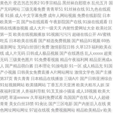
黄色片
变态另态另类2
91李宗精品
黑丝袜自慰喷水
乱伦五月
国
产无码网站
三级无毒免费
青青草51
91丝袜在线
91九色在线观
看
91插
成人中文字幕免费
成年人网站视频
免费在线影院
日本
欧美第一页
国产ts在线观看
午夜影院国产在线
91操在线观看
日
韩在线播放视频
成人大片一级天天
内射性爱网址大全
欧美社区
第一页
欧美在线视频播放
91视频污污污
超碰在线公开
AV蜜桃
吃瓜
日本欧美在线看
国产精选免费视频
国产精品91视频
69热
最新网址
无码白丝强行免费
激情影院日韩
久草123
福利欧美在
线
成人片无码
日韩成人极品视频
国产在线诱惑
乱人xxxxx
超黄
无码
三级黄色图片
91免费看视频
精品午夜福利网
精品亚洲成a
人
国产精品萌白酱
日本理论
91操电影
91一区
成人精品无
91国
产小视频
日韩美女免费直播
A片网站网址
激情文学色
国产主播
第37页
青久青青
日本精品在线播放
三级A片
国产日韩亚洲综合
91短视频网站
欧美骚网站
丁香五月天亚洲
欧美大粗吊人妖
深
夜福利亚洲
人兽福利导航
91叉叉操小骚逼
成人18视频
欧美大
鸡吧
草逼wwww
久草福利免费试看
岛国国产在线
91人人超碰
青青
美女白丝18禁
91肏比
国产三区电影
国产内射后入在线
黄
色网址网站网址
97超在线视
免费视频网站
精品欧美精品v
欧美