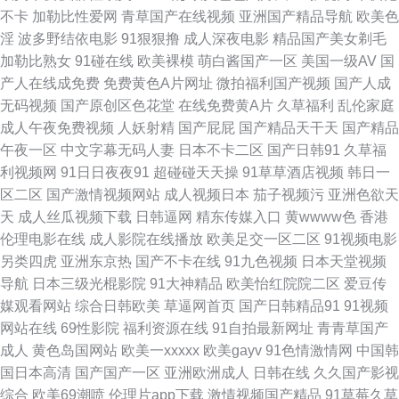
不卡
加勒比性爱网
青草国产在线视频
亚洲国产精品导航
欧美色
淫
波多野结依电影
91狠狠撸
成人深夜电影
精品国产美女剃毛
产视频二区 男人的天堂阴色网 天天撸日日操 91观看在线网站 不卡十六區 韩
加勒比熟女
91碰在线
欧美裸模
萌白酱国产一区
美国一级AV
国
产人在线成免费
免费黄色A片网址
微拍福利国产视频
国产人成
日免费 欧美超碰在线 亚洲色情小说网 97超碰在线人妻 国产精品夜夜 免费一
无码视频
国产原创区色花堂
在线免费黄A片
久草福利
乱伦家庭
成人午夜免费视频
人妖射精
国产屁屁
国产精品天干天
国产精品
二三区 神马激情综合 91视频网站网址 成人超碰在线观看 老湿机福利看片 日
午夜一区
中文字幕无码人妻
日本不卡二区
国产日韩91
久草福
利视频网
91日日夜夜91
超碰碰天天操
91草草酒店视频
韩日一
本字幕网 欧美有码一区二区 污的网站 成人AV午夜福利 国产青草网 欧亚另类
区二区
国产激情视频网站
成人视频日本
茄子视频污
亚洲色欲天
天
成人丝瓜视频下载
日韩逼网
精东传媒入口
黄wwww色
香港
色 亚洲av青草影院 99操我 成人淫无码 韩国有码专区 日本a级电影久久 亚洲
伦理电影在线
成人影院在线播放
欧美足交一区二区
91视频电影
另类四虎
亚洲东京热
国产不卡在线
91九色视频
日本天堂视频
成网站 99操97 国产传媒合集 玖玖热视频 日韩e级免费 91传煤成人 超碰97
导航
日本三级光棍影院
91大神精品
欧美怡红院院二区
爱豆传
媒观看网站
综合日韩欧美
草逼网首页
国产日韩精品91
91视频
福利合集 国产性对白 日本抠逼视频网站 国产看mv人人 欧美另娄性爱 色婷婷
网站在线
69性影院
福利资源在线
91自拍最新网址
青青草国产
成人
黄色岛国网站
欧美一xxxxx
欧美gayv
91色情激情网
中国韩
福利导航 91牛逼 成人AV精品 女同h片网站 丝袜视频 91福利精选 超碰免费
国日本高清
国产国产一区
亚洲欧洲成人
日韩在线
久久国产影视
综合
欧美69潮喷
伦理片app下载
激情视频国产精品
91草莓久草